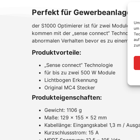
Perfekt für Gewerbeanlagen
Um 
der S1000 Optimierer ist für zwei Module ged
um 
kommen mit der „sense connect“ Technologie 
Tec
auf
abnormalen Verhalten bevor es zu einem Lic
zur
Produktvorteile:
„Sense connect“ Technologie
für bis zu zwei 500 W Module
Lichtbogen Erkennung
Original MC4 Stecker
Produkteigenschaften:
Gewicht: 1106 g
Maße: 129 x 155 x 52 mm
Kabellänge: Eingangskabel 1,3 m / Ausga
Kurzschlussstrom: 15 A