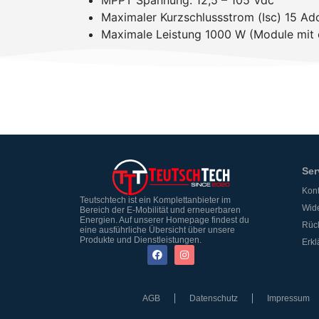
MPPT Spannung: 12,5 – 105 Vdc
Maximaler Kurzschlussstrom (Isc) 15 Ad
Maximale Leistung 1000 W (Module mit e
Ser
Kont
Teutschtech ist ein Komplettanbieter im
Wide
Bereich der E-Mobilität und erneuerbaren
Energien. Auf unserer Homepage findest du
Rüc
eine ausführliche Übersicht über unsere
Produkte und Dienstleistungen.
Erkl
AGB
Datenschutz
Impressum