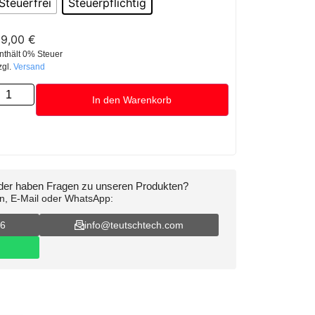
Steuerfrei
Steuerpflichtig
69,00
€
nthält 0% Steuer
zgl.
Versand
In den Warenkorb
oder haben Fragen zu unseren Produkten?
on, E-Mail oder WhatsApp:
16
info@teutschtech.com