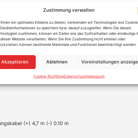
Zustimmung verwalten
! Der SolarEdge Optimierer S1000-1G
Ihnen ein optimales Erlebnis zu bieten, verwenden wir Technologien wie Cookie
acht, so wird bei großen PV-Anlagen die benötigte Menge a
Geräteinformationen zu speichern bzw. darauf zuzugreifen. Wenn Sie diesen
für noch mehr Sicherheit. Sie überwacht die Temperaturen
hnologien zustimmen, können wir Daten wie das Surfverhalten oder eindeutige 
 dieser Website verarbeiten. Wenn Sie Ihre Zustimmung nicht erteilen oder
htbogen kommt. Der S1000 ermöglicht Module mit bis zu 5
ückziehen, können bestimmte Merkmale und Funktionen beeinträchtigt werden.
Akzeptieren
Ablehnen
Voreinstellungen anzeig
Cookie-Richtlinie
Datenschutz
Impressum
ngskabel (+) 4,7 m (-) 0.10 m