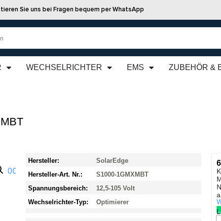
tieren Sie uns bei Fragen bequem per WhatsApp
R
WECHSELRICHTER
EMS
ZUBEHÖR & 
MXMBT
Hersteller:
SolarEdge
6
K
Hersteller-Art. Nr.:
S1000-1GMXMBT
M
N
Spannungsbereich:
12,5-105 Volt
a
W
Wechselrichter-Typ:
Optimierer
L