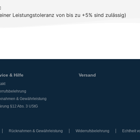
c
iner Leistungstoleranz von bis zu +5% sind zulässig)
vice & Hilfe
Versand
akt
rrufsbelehrung
knahmen & Gewährleistung
ärung §12 Abs. 3 UStG
Rücknahmen & Gewährleistung
Widerrufsbelehrung
Echtheit 