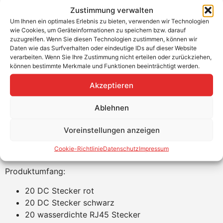
+49 (0) 89-200-736-16
Zustimmung verwalten
info@teutschtech.com
Um Ihnen ein optimales Erlebnis zu bieten, verwenden wir Technologien
wie Cookies, um Geräteinformationen zu speichern bzw. darauf
WhatsApp
zuzugreifen. Wenn Sie diesen Technologien zustimmen, können wir
Daten wie das Surfverhalten oder eindeutige IDs auf dieser Website
verarbeiten. Wenn Sie Ihre Zustimmung nicht erteilen oder zurückziehen,
können bestimmte Merkmale und Funktionen beeinträchtigt werden.
SolarEdge Home Batterie NV
Akzeptieren
Stecker-Crimp-Set Turm zu Turm um
Kabel bis zu 5m herzustellen
Ablehnen
Mit dem SteckerSet lassen sich Kabel bis zu 5m
Voreinstellungen anzeigen
herstellen, um SolarEdge Home Batterie Türme zu
Cookie-Richtlinie
Datenschutz
Impressum
verbinden.
Produktumfang:
20 DC Stecker rot
20 DC Stecker schwarz
20 wasserdichte RJ45 Stecker