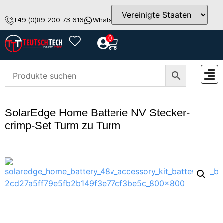
+49 (0)89 200 73 616
WhatsApp
info@teutschtech.com
0
ZUBEH
SolarEdge Home Batterie NV Stecker-
crimp-Set Turm zu Turm