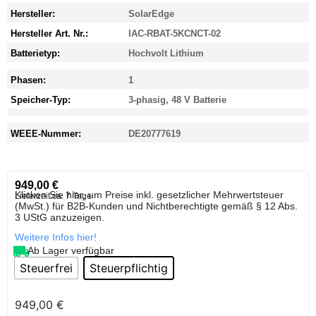
Hersteller:
SolarEdge
Hersteller Art. Nr.:
IAC-RBAT-5KCNCT-02
Batterietyp:
Hochvolt Lithium
Phasen:
1
Speicher-Typ:
3-phasig, 48 V Batterie
WEEE-Nummer:
DE20777619
949,00
€
Klicken Sie hier, um Preise inkl. gesetzlicher Mehrwertsteuer
Lieferzeit:
ca. 7 Tage
(MwSt.) für B2B-Kunden und Nichtberechtigte gemäß § 12 Abs.
3 UStG anzuzeigen.
Weitere Infos hier!
Ab Lager verfügbar
Steuerfrei
Steuerpflichtig
949,00
€