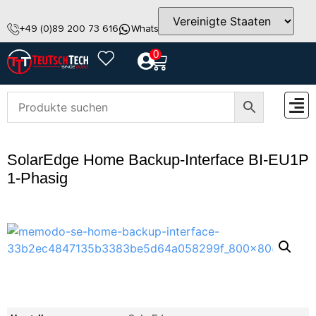
+49 (0)89 200 73 616
WhatsApp
info@teutschtech.com
0
ZUBEH
SolarEdge Home Backup-Interface BI-EU1P
1-Phasig