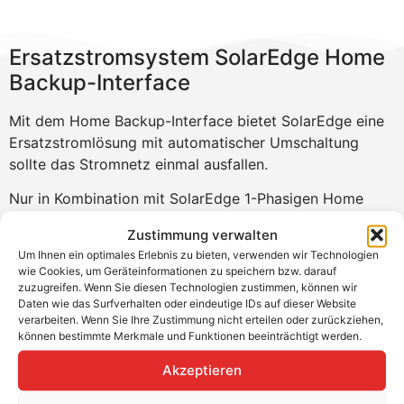
Ersatzstromsystem SolarEdge Home
Backup-Interface
Mit dem Home Backup-Interface bietet SolarEdge eine
Ersatzstromlösung mit automatischer Umschaltung
sollte das Stromnetz einmal ausfallen.
Nur in Kombination mit SolarEdge 1-Phasigen Home
Hub Wechselrichtern
Zustimmung verwalten
Das Home Backup Interface kann in Deutschland und
Um Ihnen ein optimales Erlebnis zu bieten, verwenden wir Technologien
wie Cookies, um Geräteinformationen zu speichern bzw. darauf
Österreich verbaut werden um auf einer Phase
zuzugreifen. Wenn Sie diesen Technologien zustimmen, können wir
Ersatzstrom zu Gewährleisten. Hierbei muss ein
Daten wie das Surfverhalten oder eindeutige IDs auf dieser Website
zusätzlicher 3-Phasiger SolarEdge Smartmeter für die
verarbeiten. Wenn Sie Ihre Zustimmung nicht erteilen oder zurückziehen,
können bestimmte Merkmale und Funktionen beeinträchtigt werden.
Eigenverbrauchsmessung installiert werden.
Akzeptieren
Produktvorteile: