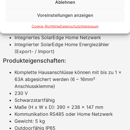
Ablehnen
automatische Umschaltung < 3 Sekunden
Ersatzstrom für das ganze Haus oder ausgewählte
Voreinstellungen anzeigen
Lasten
Volle einphasige Ersatzstromlösung (und nicht nur
Cookie-Richtlinie
Datenschutz
Impressum
einphasige Notstromsteckdose)
Integriertes SolarEdge Home Netzwerk
Integrierter SolarEdge Home Energiezähler
(Export- / Import)
Produkteigenschaften:
Komplette Hausanschlüsse können mit bis zu 1 x
63A abgesichert werden (6 – 16mm²
Anschlussklemme)
230 V
Schwarzstartfähig
Maße (H x W x D): 390 x 238 x 147 mm
Kommunikation RS485 oder Home Netzwerk
Gewicht: 5 kg
Outdoorfähig IP65