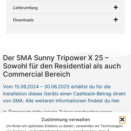
Lieferumfang
Downloads
Der SMA Sunny Tripower X 25 –
Sowohl für den Residential als auch
Commercial Bereich
Vom 15.06.2024 – 30.06.2025 erhältst du für die
Installation dieses Geräts einen Cashback-Betrag direkt
von SMA. Alle weiteren Informationen findest du hier.
In Österreich bitte lokale Zulassungsbedingungen
überprüfen!
Zustimmung verwalten
Um Ihnen ein optimales Erlebnis zu bieten, verwenden wir Technologien
Die SMA Sunny Tripower X Serie hat eine neue System
wie Cookies, um Geräteinformationen zu speichern bzw. darauf