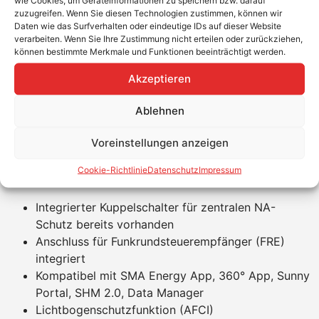
zuzugreifen. Wenn Sie diesen Technologien zustimmen, können wir
Manager Funktion. Hierbei können bis zu 5 SMA
Daten wie das Surfverhalten oder eindeutige IDs auf dieser Website
Wechselrichter bis zu einer gesamten Anlagenleistung
verarbeiten. Wenn Sie Ihre Zustimmung nicht erteilen oder zurückziehen,
bis max. 135 kVA eingebunden werden. Innerhalb dieses
können bestimmte Merkmale und Funktionen beeinträchtigt werden.
Systems ist eine Direktvermarktung via SMA Spot ohne
Akzeptieren
Data Manager M umsetzbar. Der Sunny Tripower X
Wechselrichter hat eine direkte Anbindung für den
Ablehnen
Funkrundsteuerempfänger (FRE). Für den zentralen NA-
Schutz in der Niederspannungsebene ist kein externer
Voreinstellungen anzeigen
Kuppelschalter mehr nötig.
Cookie-Richtlinie
Datenschutz
Impressum
Produktvorteile
Integrierter Kuppelschalter für zentralen NA-
Schutz bereits vorhanden
Anschluss für Funkrundsteuerempfänger (FRE)
integriert
Kompatibel mit SMA Energy App, 360° App, Sunny
Portal, SHM 2.0, Data Manager
Lichtbogenschutzfunktion (AFCI)