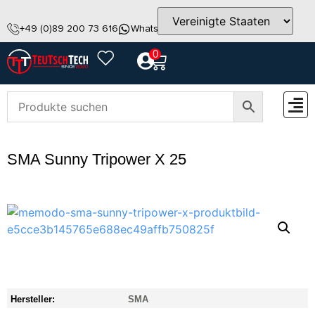
+49 (0)89 200 73 616
WhatsApp
info@teutschtech.com
0
ZUBEH
SMA Sunny Tripower X 25
Hersteller:
SMA