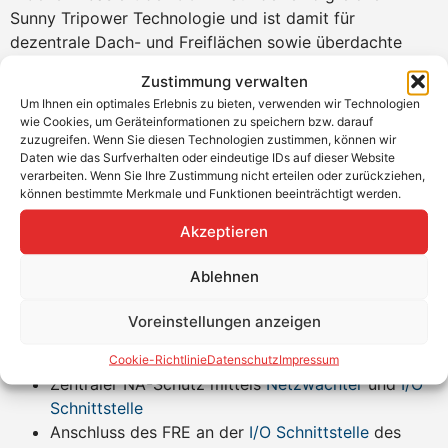
Sunny Tripower Technologie und ist damit für
dezentrale Dach- und Freiflächen sowie überdachte
Parkplätze bestens geeignet.
Gewerbliche PV-
Zustimmung verwalten
Installationen
sind damit schnell und einfach zu
Um Ihnen ein optimales Erlebnis zu bieten, verwenden wir Technologien
realisieren. Der Sunny Tripower 50-41 CORE1
wie Cookies, um Geräteinformationen zu speichern bzw. darauf
unterscheidet sich von dem Sunny Tripower 50-40
zuzugreifen. Wenn Sie diesen Technologien zustimmen, können wir
Daten wie das Surfverhalten oder eindeutige IDs auf dieser Website
CORE1 aufgrund zwei neuer Funktionen. Zum einen
verarbeiten. Wenn Sie Ihre Zustimmung nicht erteilen oder zurückziehen,
enthält er die Lichtbogenschutzfunktion AFCI und zum
können bestimmte Merkmale und Funktionen beeinträchtigt werden.
zweiten ist er mit einer I-V-Generatordiagnose
Akzeptieren
ausgestattet.
Produktvorteile
Ablehnen
Integrierter DC-Trennschalter
Voreinstellungen anzeigen
Lichtbogenschutzfunktion AFCI
I-V-Diagnose des PV-Generators
Cookie-Richtlinie
Datenschutz
Impressum
Zentraler NA-Schutz mittels
Netzwächter
und
I/O
Schnittstelle
Anschluss des FRE an der
I/O Schnittstelle
des