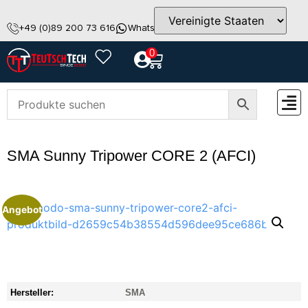
+49 (0)89 200 73 616
WhatsApp
info@teutschtech.com
0
ZUBEH
SMA Sunny Tripower CORE 2 (AFCI)
Angebot
Hersteller:
SMA