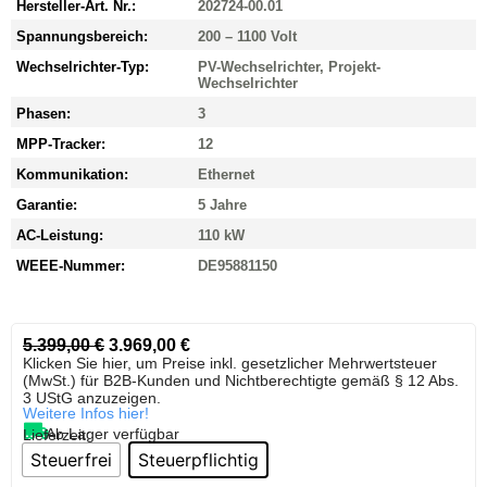
Hersteller-Art. Nr.:
202724-00.01
Spannungsbereich:
200 – 1100 Volt
Wechselrichter-Typ:
PV-Wechselrichter, Projekt-
Wechselrichter
Phasen:
3
MPP-Tracker:
12
Kommunikation:
Ethernet
Garantie:
5 Jahre
AC-Leistung:
110 kW
WEEE-Nummer:
DE95881150
5.399,00
€
3.969,00
€
Klicken Sie hier, um Preise inkl. gesetzlicher Mehrwertsteuer
(MwSt.) für B2B-Kunden und Nichtberechtigte gemäß § 12 Abs.
3 UStG anzuzeigen.
Weitere Infos hier!
Ab Lager verfügbar
Lieferzeit:
Steuerfrei
Steuerpflichtig