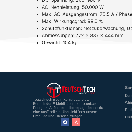
DC-Spannung: 200–980 V
AC-Nennleistung: 50.000 W
Max. AC-Ausgangsstrom: 75,5 A / Phas
Max. Wirkungsgrad: 98,0 %
Schutzfunktionen: Netzüberwachung, Ü
Abmessungen: 772 x 837 x 444 mm
Gewicht: 104 kg
Ser
Kont
Teutschtech ist ein Komplettanbieter im
Wide
Bereich der E-Mobilität und erneuerbaren
Energien. Auf unserer Homepage findest du
Rüc
eine ausführliche Übersicht über unsere
Produkte und Dienstleistungen.
Erkl