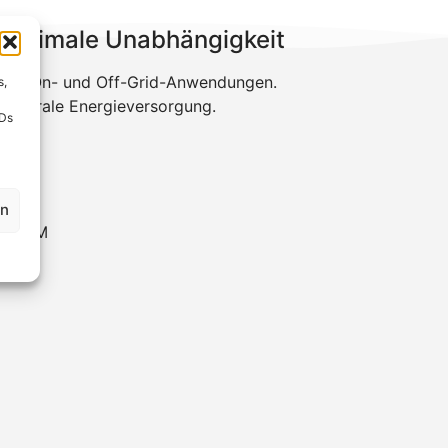
r maximale Unabhängigkeit
al für On- und Off-Grid-Anwendungen.
s,
dezentrale Energieversorgung.
IDs
en
nager M