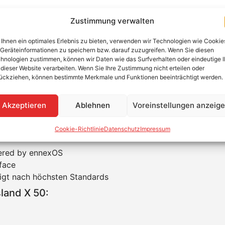
ntelligente Batterie-Wechselrichter fü
Zustimmung verwalten
e Generation leistungsstarker Batterie-Wechselrichter, ide
Ihnen ein optimales Erlebnis zu bieten, verwenden wir Technologien wie Cookie
Geräteinformationen zu speichern bzw. darauf zuzugreifen. Wenn Sie diesen
 höchste Flexibilität, sorgt er für eine zuverlässige und 
hnologien zustimmen, können wir Daten wie das Surfverhalten oder eindeutige 
 dieser Website verarbeiten. Wenn Sie Ihre Zustimmung nicht erteilen oder
 50:
ückziehen, können bestimmte Merkmale und Funktionen beeinträchtigt werden.
5 °C bis +60 °C mit Derating ab 45 °C
m-Ionen-Batterien, Generatoren oder öffentlichen Netzen
Akzeptieren
Ablehnen
Voreinstellungen anzeig
it integriertem Systemmanager, bis zu 50 mit SMA Data Ma
g
Cookie-Richtlinie
Datenschutz
Impressum
ered by ennexOS
face
igt nach höchsten Standards
land X 50: