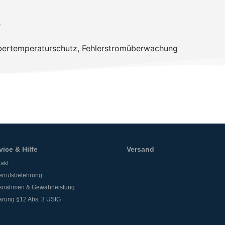
e
bertemperaturschutz, Fehlerstromüberwachung
vice & Hilfe
Versand
akt
rrufsbelehrung
knahmen & Gewährleistung
ärung §12 Abs. 3 UStG