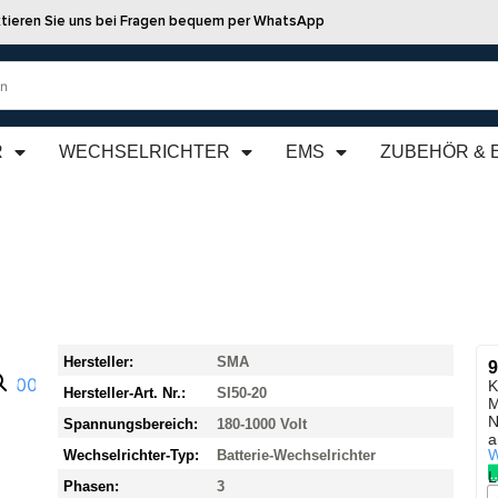
tieren Sie uns bei Fragen bequem per WhatsApp
R
WECHSELRICHTER
EMS
ZUBEHÖR & 
Hersteller:
SMA
9
K
Hersteller-Art. Nr.:
SI50-20
M
N
Spannungsbereich:
180-1000 Volt
a
W
Wechselrichter-Typ:
Batterie-Wechselrichter
L
Phasen:
3