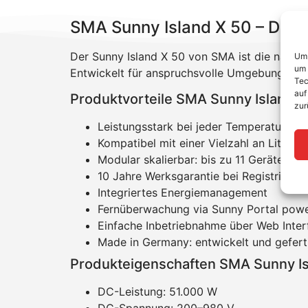
SMA Sunny Island X 50 – Der i
Der Sunny Island X 50 von SMA ist die nächst
Um 
um 
Entwickelt für anspruchsvolle Umgebungen und
Tec
auf
Produktvorteile SMA Sunny Island X
zur
Leistungsstark bei jeder Temperatur: -2
Kompatibel mit einer Vielzahl an Lithiu
Modular skalierbar: bis zu 11 Geräte m
10 Jahre Werksgarantie bei Registrierun
Integriertes Energiemanagement
Fernüberwachung via Sunny Portal pow
Einfache Inbetriebnahme über Web Inter
Made in Germany: entwickelt und gefert
Produkteigenschaften SMA Sunny Is
DC-Leistung: 51.000 W