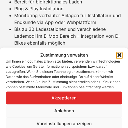
Bereit für bidirektionales Laden
Plug & Play Installation
Monitoring verbauter Anlagen für Installateur und
Endkunde via App oder Webplattform
Bis zu 30 Ladestationen und verschiedene
Lademodi im E-Mob Bereich – Integration von E-
Bikes ebenfalls möglich
oben genannte und weitere Funktionen im RCT
Zustimmung verwalten
Power Manager Abo verfügbar (siehe unten)
Um Ihnen ein optimales Erlebnis zu bieten, verwenden wir Technologien
Produkteigenschaften RCT Power Manager
wie Cookies, um Geräteinformationen zu speichern bzw. darauf
Basic
zuzugreifen. Wenn Sie diesen Technologien zustimmen, können wir
Daten wie das Surfverhalten oder eindeutige IDs auf dieser Website
verarbeiten. Wenn Sie Ihre Zustimmung nicht erteilen oder zurückziehen,
Schnittstellen: Ethernet
können bestimmte Merkmale und Funktionen beeinträchtigt werden.
Maß: 40 x 112 x 80 mm (HxBxT)
Gewicht: 80 g
Akzeptieren
IP 40
Ablehnen
2 Jahre Produktgarantie
RCT Power Manager Abo:
Voreinstellungen anzeigen