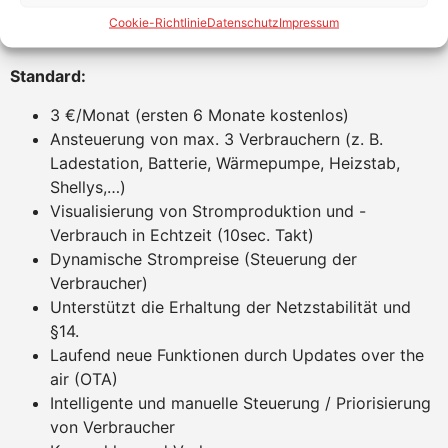
App auf Android und iOS, Windows-Anwendung mit
Cookie-Richtlinie
Datenschutz
Impressum
Browser
Standard:
3 €/Monat (ersten 6 Monate kostenlos)
Ansteuerung von max. 3 Verbrauchern (z. B.
Ladestation, Batterie, Wärmepumpe, Heizstab,
Shellys,…)
Visualisierung von Stromproduktion und -
Verbrauch in Echtzeit (10sec. Takt)
Dynamische Strompreise (Steuerung der
Verbraucher)
Unterstützt die Erhaltung der Netzstabilität und
§14.
Laufend neue Funktionen durch Updates over the
air (OTA)
Intelligente und manuelle Steuerung / Priorisierung
von Verbraucher