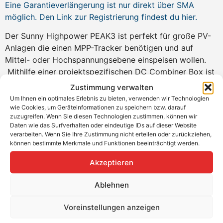
Eine Garantieverlängerung ist nur direkt über SMA
möglich. Den Link zur Registrierung findest du hier.
Der Sunny Highpower PEAK3 ist perfekt für große PV-
Anlagen die einen MPP-Tracker benötigen und auf
Mittel- oder Hochspannungsebene einspeisen wollen.
Mithilfe einer projektspezifischen DC Combiner Box ist
eine Überdimensionierung der PV-Anlage von bis zu
Zustimmung verwalten
200 % möglich. Dabei kann der Wechselrichter auch
Um Ihnen ein optimales Erlebnis zu bieten, verwenden wir Technologien
Temperaturen bis zu 50 °C ohne Derating standhalten.
wie Cookies, um Geräteinformationen zu speichern bzw. darauf
zuzugreifen. Wenn Sie diesen Technologien zustimmen, können wir
Der PEAK3 kommt mit der bewährten SMA-Plattform
Daten wie das Surfverhalten oder eindeutige IDs auf dieser Website
mit integriertem Webserver und bietet eine hohe
verarbeiten. Wenn Sie Ihre Zustimmung nicht erteilen oder zurückziehen,
Zuverlässigkeit neben einer flexiblen, dezentralen
können bestimmte Merkmale und Funktionen beeinträchtigt werden.
Anlagenauslegung. In Kombination mit dem SMA Data
Akzeptieren
Manager ist der PEAK3 voll kompatibel zu dem
Energiemanagement-Plattform ennexOS.
Ablehnen
Produktvorteile
Voreinstellungen anzeigen
Schnelle Inbetriebnahme