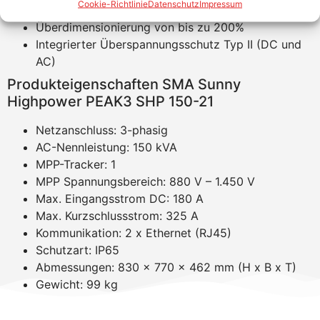
Cookie-Richtlinie
Datenschutz
Impressum
Flexibel einsetzbare Combiner Boxen
Überdimensionierung von bis zu 200%
Integrierter Überspannungsschutz Typ II (DC und
AC)
Produkteigenschaften SMA Sunny
Highpower PEAK3 SHP 150-21
Netzanschluss: 3-phasig
AC-Nennleistung: 150 kVA
MPP-Tracker: 1
MPP Spannungsbereich: 880 V – 1.450 V
Max. Eingangsstrom DC: 180 A
Max. Kurzschlussstrom: 325 A
Kommunikation: 2 x Ethernet (RJ45)
Schutzart: IP65
Abmessungen: 830 x 770 x 462 mm (H x B x T)
Gewicht: 99 kg