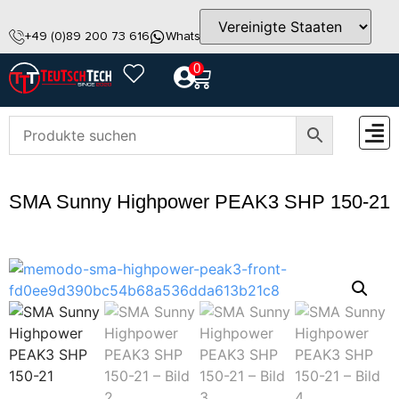
+49 (0)89 200 73 616
WhatsApp
info@teutschtech.com
0
ZUBEH
SMA Sunny Highpower PEAK3 SHP 150-21