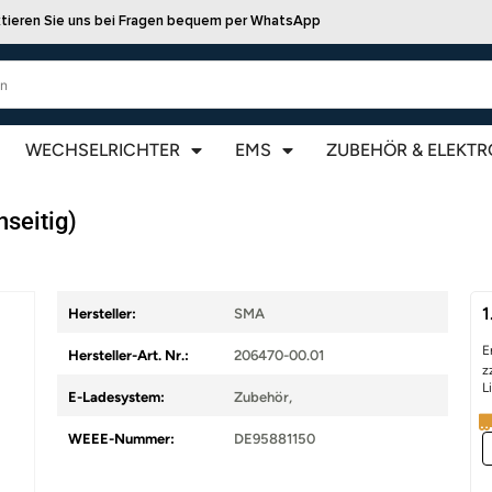
tieren Sie uns bei Fragen bequem per WhatsApp
WECHSELRICHTER
EMS
ZUBEHÖR & ELEKTR
seitig)
1
Hersteller:
SMA
E
Hersteller-Art. Nr.:
206470-00.01
z
L
E-Ladesystem:
Zubehör
,
WEEE-Nummer:
DE95881150