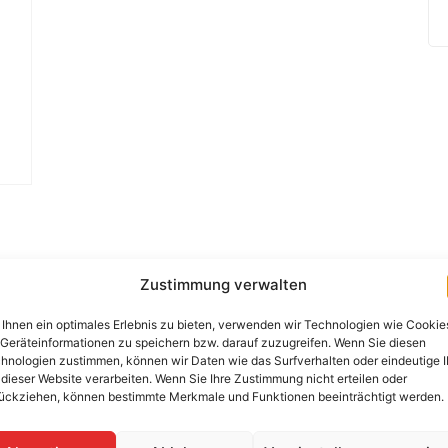
Zustimmung verwalten
Benötigen Sie eine Beratung 
Ihnen ein optimales Erlebnis zu bieten, verwenden wir Technologien wie Cookie
Kontaktieren Sie uns per Telefo
Geräteinformationen zu speichern bzw. darauf zuzugreifen. Wenn Sie diesen
hnologien zustimmen, können wir Daten wie das Surfverhalten oder eindeutige 
+49 (0) 89-200-736-1
 dieser Website verarbeiten. Wenn Sie Ihre Zustimmung nicht erteilen oder
ückziehen, können bestimmte Merkmale und Funktionen beeinträchtigt werden.
WhatsApp