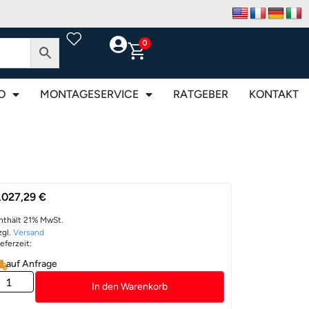
0
O
MONTAGESERVICE
RATGEBER
KONTAKT
.027,29
€
nthält 21% MwSt.
zgl.
Versand
ieferzeit:
auf Anfrage
In den Warenkorb