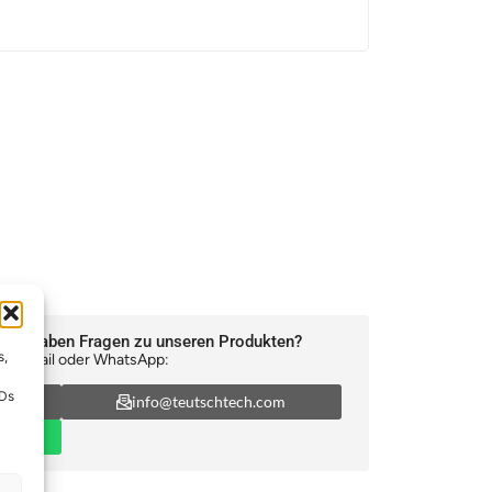
oder haben Fragen zu unseren Produkten?
s,
n, E-Mail oder WhatsApp:
IDs
6
info@teutschtech.com