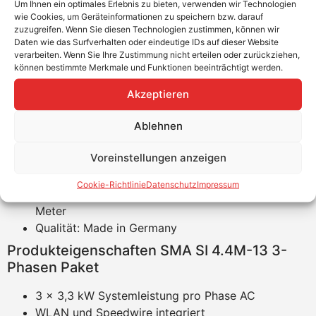
Um Ihnen ein optimales Erlebnis zu bieten, verwenden wir Technologien
Produktvorteile
wie Cookies, um Geräteinformationen zu speichern bzw. darauf
zuzugreifen. Wenn Sie diesen Technologien zustimmen, können wir
Ein einziges Produkt für On-Grid, Off-Grid und
Daten wie das Surfverhalten oder eindeutige IDs auf dieser Website
verarbeiten. Wenn Sie Ihre Zustimmung nicht erteilen oder zurückziehen,
Backup
können bestimmte Merkmale und Funktionen beeinträchtigt werden.
Reduzierung der Installationskosten
WLAN und webbasierte Benutzeroberfläche für die
Akzeptieren
Konfiguration
Ablehnen
Flexible Batterieauswahl für Bleibatterien und 20
verschiedene Lithium Batterien
Voreinstellungen anzeigen
AC System für Neuinstallation und Nachrüstung
Flexibel auch mit nicht SMA Wechselrichter
Cookie-Richtlinie
Datenschutz
Impressum
einsetzbar durch ein zusätzliches SMA Energy
Meter
Qualität: Made in Germany
Produkteigenschaften SMA SI 4.4M-13 3-
Phasen Paket
3 x 3,3 kW Systemleistung pro Phase AC
WLAN und Speedwire integriert