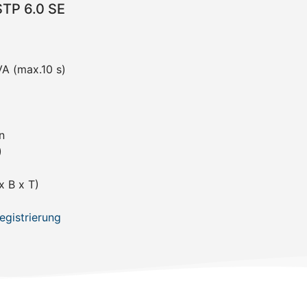
STP 6.0 SE
VA (max.10 s)
n
)
 B x T)
egistrierung