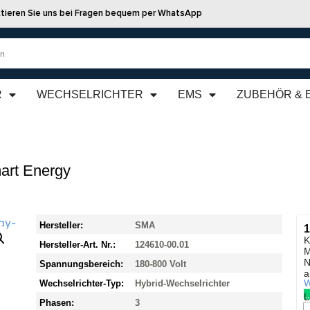
tieren Sie uns bei Fragen bequem per WhatsApp
R
WECHSELRICHTER
EMS
ZUBEHÖR & 
art Energy
Hersteller:
SMA
1
K
Hersteller-Art. Nr.:
124610-00.01
M
N
Spannungsbereich:
180-800 Volt
a
W
Wechselrichter-Typ:
Hybrid-Wechselrichter
L
Phasen:
3