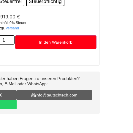
Steuerfrei
Steuerpflichtig
.919,00
€
nthält 0% Steuer
zgl.
Versand
In den Warenkorb
oder haben Fragen zu unseren Produkten?
on, E-Mail oder WhatsApp:
16
info@teutschtech.com