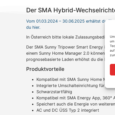
Der SMA Hybrid-Wechselrichte
Vom 01.03.2024 – 30.06.2025 erhältst du für 
du hier.
In Österreich bitte lokale Zulassungsbedingu
Um 
um 
Tec
Der SMA Sunny Tripower Smart Energy ist ein
auf
einem Sunny Home Manager 2.0 können hierb
zur
prognosebasierte Laden erhöhst du die Effizi
Produktvorteile
Kompatibel mit SMA Sunny Home Manag
Integrierte Umschalteinrichtung für Ers
Schwarzstartfähig
Kompatibel mit SMA Energy App, 360° 
Speichert auch die Energie von weiter
AC und DC ÜSS Typ 2 integriert