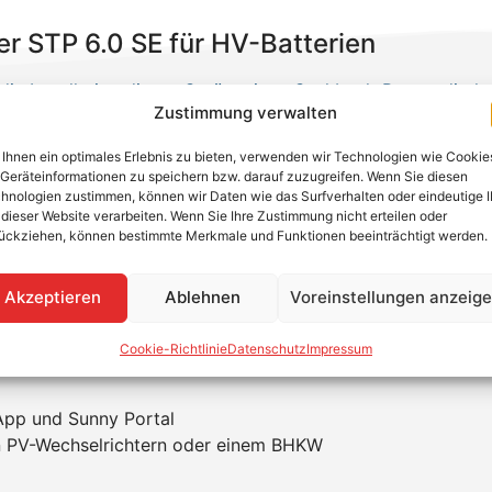
r STP 6.0 SE für HV-Batterien
die Installation dieses Geräts einen Cashback-Betrag direkt
Zustimmung verwalten
ngen überprüfen!
Ihnen ein optimales Erlebnis zu bieten, verwenden wir Technologien wie Cookie
Geräteinformationen zu speichern bzw. darauf zuzugreifen. Wenn Sie diesen
hnologien zustimmen, können wir Daten wie das Surfverhalten oder eindeutige 
 Hybrid-Wechselrichter, der sich intelligent mit dem SMA
 dieser Website verarbeiten. Wenn Sie Ihre Zustimmung nicht erteilen oder
ei neben der Batterie auch Wärmepumpen und E-Ladestati
ückziehen, können bestimmte Merkmale und Funktionen beeinträchtigt werden.
enz des Gesamtsystems und lädst die Batterie während der 
Akzeptieren
Ablehnen
Voreinstellungen anzeig
er 2.0
Cookie-Richtlinie
Datenschutz
Impressum
atzstrom
App und Sunny Portal
en PV-Wechselrichtern oder einem BHKW