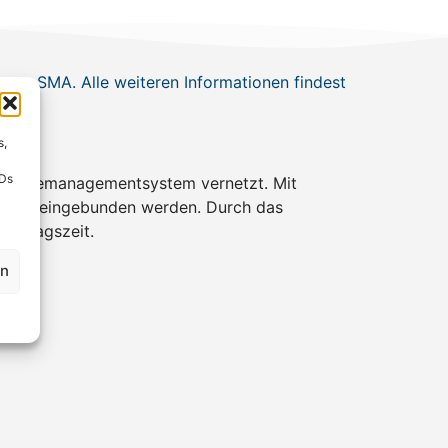
 von SMA. Alle weiteren Informationen findest
s,
IDs
 Energiemanagementsystem vernetzt. Mit
onen eingebunden werden. Durch das
Mittagszeit.
en