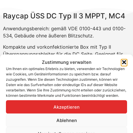
Raycap ÜSS DC Typ II 3 MPPT, MC4
Anwendungsbereich: gemäß VDE 0100-443 und 0100-
534, Gebäude ohne äußeren Blitzschutz.
Kompakte und vorkonfektionierte Box mit Typ II
Überspannungsableiter für die DC Seite. Geeignet für
Wechselrichter mit bis zu 3 MPP bis 1100 V DC
Zustimmung verwalten
Spannung. Die MC4 Anschlüsse ermöglichen eine
Um Ihnen ein optimales Erlebnis zu bieten, verwenden wir Technologien
wie Cookies, um Geräteinformationen zu speichern bzw. darauf
schnelle Installation in V-Verdrahtung.
zuzugreifen. Wenn Sie diesen Technologien zustimmen, können wir
Daten wie das Surfverhalten oder eindeutige IDs auf dieser Website
Produktvorteile:
verarbeiten. Wenn Sie Ihre Zustimmung nicht erteilen oder zurückziehen,
können bestimmte Merkmale und Funktionen beeinträchtigt werden.
Zuverlässiger Schutz von PV-Wechselrichtern vor
Überspannungen auf der DC-Seite
Akzeptieren
Einfache Installation mit beiliegender
Bohrschablone
Ablehnen
Werkzeuglose Anschlüsse MC4-Stecker