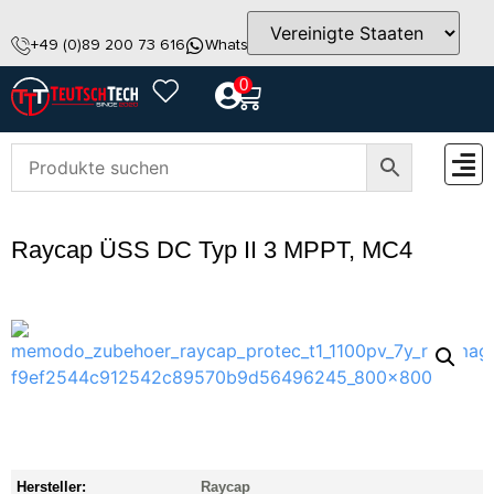
+49 (0)89 200 73 616
WhatsApp
info@teutschtech.com
0
ZUBEH
Raycap ÜSS DC Typ II 3 MPPT, MC4
Hersteller:
Raycap