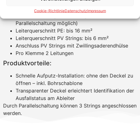
Schutzklasse: IP 65
Anzahl der MPP Tracker: 2
Cookie-Richtlinie
Datenschutz
Impressum
Anzahl der Strings: 2 (3 Strings durch
Parallelschaltung möglich)
Leiterquerschnitt PE: bis 16 mm²
Leiterquerschnitt PV Strings: bis 6 mm²
Anschluss PV Strings mit Zwillingsaderendhülse
Pro Klemme 2 Leitungen
Produktvorteile:
Schnelle Aufputz-Installation: ohne den Deckel zu
öffnen – inkl. Bohrschablone
Transparenter Deckel erleichtert Identifikation der
Ausfallstatus am Ableiter
Durch Parallelschaltung können 3 Strings angeschlossen
werden.