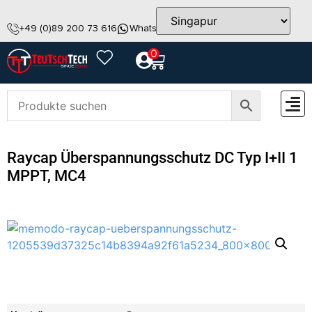
+49 (0)89 200 73 616
WhatsApp
info@teutschtech.com
0
ZUBEH
Raycap Überspannungsschutz DC Typ I+II 1
MPPT, MC4