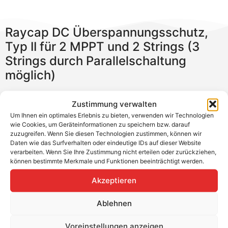
Raycap DC Überspannungsschutz,
Typ II für 2 MPPT und 2 Strings (3
Strings durch Parallelschaltung
möglich)
Anwendungsbereich: gemäß VDE 0100-443 und 0100-
Zustimmung verwalten
534, Gebäude ohne äußeren Blitzschutz.
Um Ihnen ein optimales Erlebnis zu bieten, verwenden wir Technologien
wie Cookies, um Geräteinformationen zu speichern bzw. darauf
Kompakte und vorkonfektionierte Box mit Typ II
zuzugreifen. Wenn Sie diesen Technologien zustimmen, können wir
Überspannungsableiter für die DC Seite. Geeignet für
Daten wie das Surfverhalten oder eindeutige IDs auf dieser Website
Wechselrichter mit bis zu 2 MPP bis 1100 V DC
verarbeiten. Wenn Sie Ihre Zustimmung nicht erteilen oder zurückziehen,
können bestimmte Merkmale und Funktionen beeinträchtigt werden.
Spannung. Es
werden
Zwilling-Aderendhülsen benötigt.
Akzeptieren
Produkteigenschaften:
Ablehnen
Höchste Dauerspannung: 1100 V
Bemessungsstrom: 35 A
Voreinstellungen anzeigen