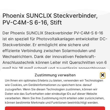
Phoenix SUNCLIX Steckverbinder,
PV-C4M-S 6-16, Stift
Der Phoenix SUNCLIX Steckverbinder PV-C4M-S 6-16
ist ein speziell für Photovoltaikanlagen entwickelter DC-
Steckverbinder. Er ermöglicht eine sichere und
effiziente Verbindung zwischen Solarmodulen und
Wechselrichtern. Dank der innovativen Federkraft-
Anschlusstechnik können Leiter mit Querschnitten von 6
mm² bis 16 mm² schnell und zuverlässig angeschlossen
werden. Der Steckverbinder ist für hohe
Zustimmung verwalten
Gleichspannungen bis zu 1500 V DC und Ströme bis zu
Um Ihnen ein optimales Erlebnis zu bieten, verwenden wir Technologien
wie Cookies, um Geräteinformationen zu speichern bzw. darauf
60 A ausgelegt, was ihn ideal für leistungsstarke
zuzugreifen. Wenn Sie diesen Technologien zustimmen, können wir
Solarsysteme macht.
Daten wie das Surfverhalten oder eindeutige IDs auf dieser Website
verarbeiten. Wenn Sie Ihre Zustimmung nicht erteilen oder zurückziehen,
Produktvorteile
können bestimmte Merkmale und Funktionen beeinträchtigt werden.