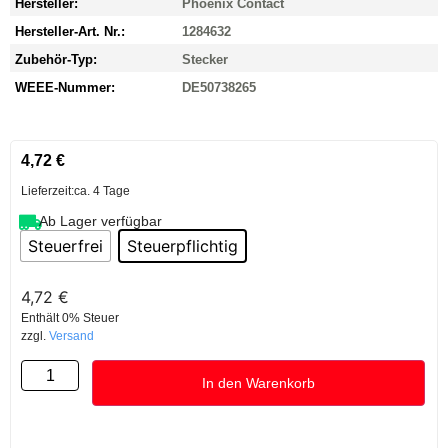
Hersteller:
Phoenix Contact
Hersteller-Art. Nr.:
1284632
Zubehör-Typ:
Stecker
WEEE-Nummer:
DE50738265
4,72
€
Lieferzeit:
ca. 4 Tage
Ab Lager verfügbar
Steuerfrei
Steuerpflichtig
4,72
€
Enthält 0% Steuer
zzgl.
Versand
In den Warenkorb