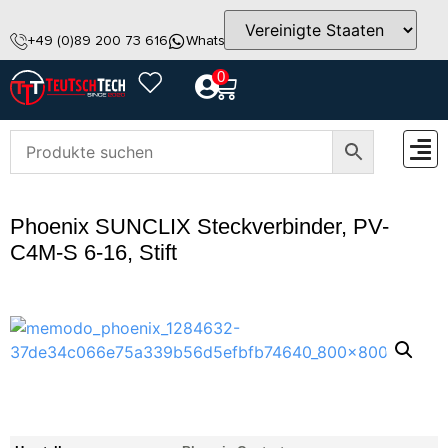
+49 (0)89 200 73 616
WhatsApp
info@teutschtech.com
0
ZUBEH
Phoenix SUNCLIX Steckverbinder, PV-
C4M-S 6-16, Stift