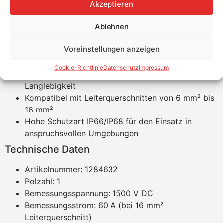
Einfache und schnelle Installation durch
Akzeptieren
Federkraft-Anschlusstechnik
Hohe Stromtragfähigkeit bis zu 60 A für
Ablehnen
leistungsstarke Anwendungen
Voreinstellungen anzeigen
Zuverlässige Verbindung bei Spannungen bis zu
1500 V DC
Cookie-Richtlinie
Datenschutz
Impressum
Robustes Gehäusematerial aus PPE für erhöhte
Langlebigkeit
Kompatibel mit Leiterquerschnitten von 6 mm² bis
16 mm²
Hohe Schutzart IP66/IP68 für den Einsatz in
anspruchsvollen Umgebungen
Technische Daten
Artikelnummer: 1284632
Polzahl: 1
Bemessungsspannung: 1500 V DC
Bemessungsstrom: 60 A (bei 16 mm²
Leiterquerschnitt)