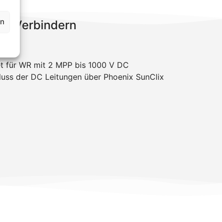
en
ix Verbindern
et für WR mit 2 MPP bis 1000 V DC
luss der DC Leitungen über Phoenix SunClix