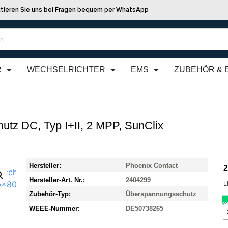
tieren Sie uns bei Fragen bequem per WhatsApp
R
WECHSELRICHTER
EMS
ZUBEHÖR & 
tz DC, Typ I+II, 2 MPP, SunClix
Hersteller:
Phoenix Contact
2
Hersteller-Art. Nr.:
2404299
L
Zubehör-Typ:
Überspannungsschutz
WEEE-Nummer:
DE50738265