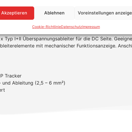
Akzeptieren
Ablehnen
Voreinstellungen anzeig
nungsbox, Typ I+II für 2 MPP mit SunCl
Cookie-Richtlinie
Datenschutz
Impressum
nd 0100-534, Gebäude mit und ohne äußeren Blitzschutz
x Typ I+II Überspannungsableiter für die DC Seite. Geeign
bleiterelemente mit mechanischer Funktionsanzeige. Ansch
PP Tracker
- und Ableitung (2,5 – 6 mm²)
ert