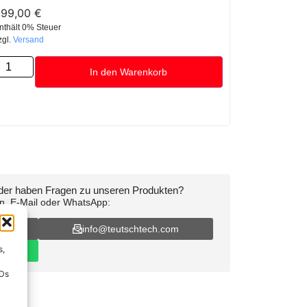
299,00
€
nthält 0% Steuer
zgl.
Versand
In den Warenkorb
oder haben Fragen zu unseren Produkten?
on, E-Mail oder WhatsApp:
16
info@teutschtech.com
s,
IDs