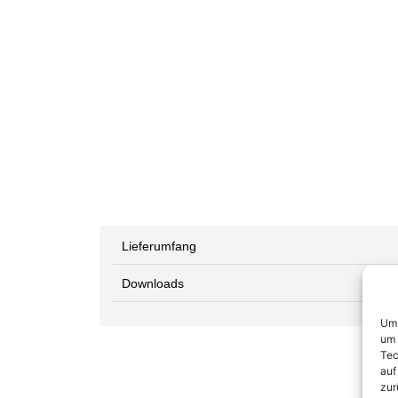
Lieferumfang
Downloads
Um 
um 
Tec
auf
zur