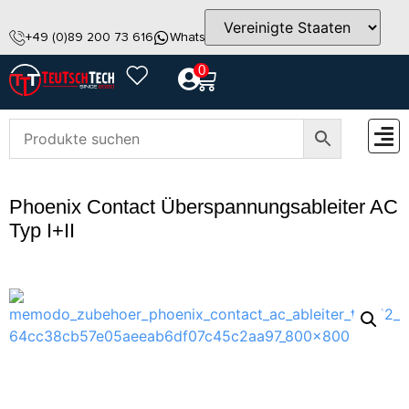
+49 (0)89 200 73 616
WhatsApp
info@teutschtech.com
0
ZUBEH
Phoenix Contact Überspannungsableiter AC
Typ I+II