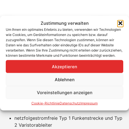
Phoenix Contact
Zustimmung verwalten
Überspannungsableiter AC Typ I+II
Um Ihnen ein optimales Erlebnis zu bieten, verwenden wir Technologien
wie Cookies, um Geräteinformationen zu speichern bzw. darauf
zuzugreifen. Wenn Sie diesen Technologien zustimmen, können wir
Anwendungsbereich: gemäß VDE 0100-443 und 0100-
Daten wie das Surfverhalten oder eindeutige IDs auf dieser Website
534, Gebäude mit äußerem Blitzschutz
verarbeiten. Wenn Sie Ihre Zustimmung nicht erteilen oder zurückziehen,
können bestimmte Merkmale und Funktionen beeinträchtigt werden.
Bewährter Überspannungsableiter für die AC Seite mit
Akzeptieren
netzfolgestromfreier Typ 1 Funkenstrecke und Typ 2
Varistorableiter. Anschlussklemmen für 3 Phasen,
Ablehnen
Neutral- und Schutzleiter. Wartungsfreundliche
steckbare Ableiterelemente mit optischer
Voreinstellungen anzeigen
Funktionsanzeige und Fernmeldekontakt.
Cookie-Richtlinie
Datenschutz
Impressum
Produkteigenschaften:
netzfolgestromfreie Typ 1 Funkenstrecke und Typ
2 Varistorableiter