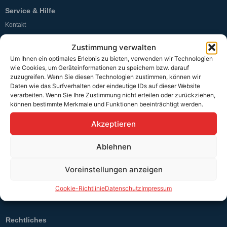
Service & Hilfe
Kontakt
Widerrufsbelehrung
Zustimmung verwalten
Um Ihnen ein optimales Erlebnis zu bieten, verwenden wir Technologien
Rücknahmen & Gewährleistung
wie Cookies, um Geräteinformationen zu speichern bzw. darauf
zuzugreifen. Wenn Sie diesen Technologien zustimmen, können wir
Erklärung §12 Abs. 3 UStG
Daten wie das Surfverhalten oder eindeutige IDs auf dieser Website
verarbeiten. Wenn Sie Ihre Zustimmung nicht erteilen oder zurückziehen,
Versand
können bestimmte Merkmale und Funktionen beeinträchtigt werden.
Akzeptieren
Sicher bezahlen
Ablehnen
Voreinstellungen anzeigen
Unser Versandpartner
Cookie-Richtlinie
Datenschutz
Impressum
Rechtliches