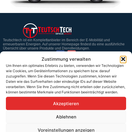
Teutschtech ist ein Komplettanbieter im Bereich der E-Mobilität und
erneuerbaren Energien. Auf unserer Homepage findest du eine ausführliche
Übersicht über unsere Produkte und Dienstleistungen.
Zustimmung verwalten
Um Ihnen ein optimales Erlebnis zu bieten, verwenden wir Technologien
Service & Hilfe
wie Cookies, um Geräteinformationen zu speichern bzw. darauf
zuzugreifen. Wenn Sie diesen Technologien zustimmen, können wir
Kontakt
Daten wie das Surfverhalten oder eindeutige IDs auf dieser Website
verarbeiten. Wenn Sie Ihre Zustimmung nicht erteilen oder zurückziehen,
Widerrufsbelehrung
können bestimmte Merkmale und Funktionen beeinträchtigt werden.
Rücknahmen & Gewährleistung
Akzeptieren
Erklärung §12 Abs. 3 UStG
Ablehnen
Versand
Voreinstellungen anzeigen