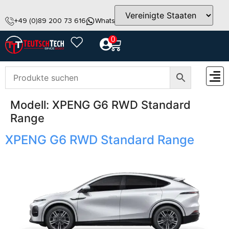
+49 (0)89 200 73 616
WhatsApp
info@teutschtech.com
0
Modell:
XPENG G6 RWD Standard
ZUBEH
Range
XPENG G6 RWD Standard Range