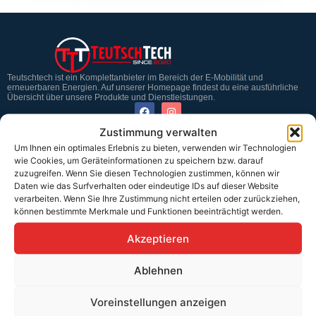
Teutschtech ist ein Komplettanbieter im Bereich der E-Mobilität und
erneuerbaren Energien. Auf unserer Homepage findest du eine ausführliche
Übersicht über unsere Produkte und Dienstleistungen.
Zustimmung verwalten
Service & Hilfe
Um Ihnen ein optimales Erlebnis zu bieten, verwenden wir Technologien
wie Cookies, um Geräteinformationen zu speichern bzw. darauf
Kontakt
zuzugreifen. Wenn Sie diesen Technologien zustimmen, können wir
Daten wie das Surfverhalten oder eindeutige IDs auf dieser Website
Widerrufsbelehrung
verarbeiten. Wenn Sie Ihre Zustimmung nicht erteilen oder zurückziehen,
können bestimmte Merkmale und Funktionen beeinträchtigt werden.
Rücknahmen & Gewährleistung
Akzeptieren
Erklärung §12 Abs. 3 UStG
Ablehnen
Versand
Voreinstellungen anzeigen
Sicher bezahlen