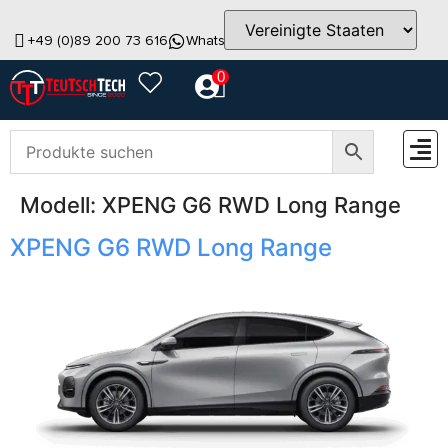
+49 (0)89 200 73 616
WhatsApp
info@teutschtech.com
0
Modell:
XPENG G6 RWD Long Range
ZUBEH
XPENG G6 RWD Long Range