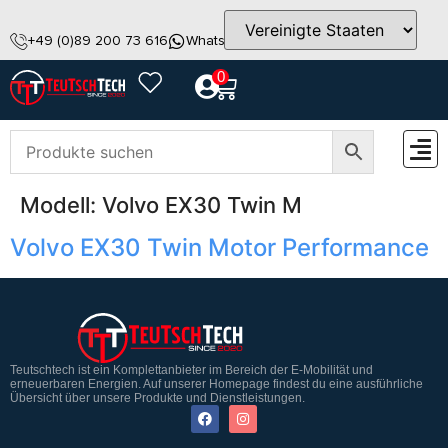
+49 (0)89 200 73 616
WhatsApp
info@teutschtech.com
0
Modell:
Volvo EX30 Twin M
ZUBEH
Volvo EX30 Twin Motor Performance
Teutschtech ist ein Komplettanbieter im Bereich der E-Mobilität und
erneuerbaren Energien. Auf unserer Homepage findest du eine ausführliche
Übersicht über unsere Produkte und Dienstleistungen.