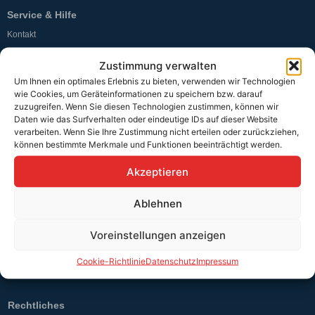
Service & Hilfe
Kontakt
Widerrufsbelehrung
Zustimmung verwalten
Um Ihnen ein optimales Erlebnis zu bieten, verwenden wir Technologien
Rücknahmen & Gewährleistung
wie Cookies, um Geräteinformationen zu speichern bzw. darauf
zuzugreifen. Wenn Sie diesen Technologien zustimmen, können wir
Erklärung §12 Abs. 3 UStG
Daten wie das Surfverhalten oder eindeutige IDs auf dieser Website
verarbeiten. Wenn Sie Ihre Zustimmung nicht erteilen oder zurückziehen,
Versand
können bestimmte Merkmale und Funktionen beeinträchtigt werden.
Akzeptieren
Sicher bezahlen
Ablehnen
Voreinstellungen anzeigen
Unser Versandpartner
Cookie-Richtlinie
Datenschutz
Impressum
Rechtliches