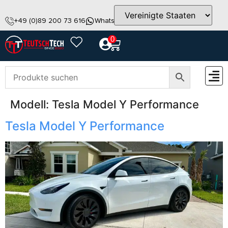
+49 (0)89 200 73 616
WhatsApp
info@teutschtech.com
0
Modell:
Tesla Model Y Performance
ZUBEH
Tesla Model Y Performance