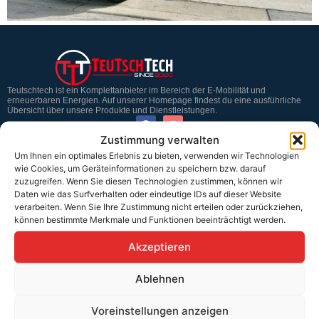
Teutschtech ist ein Komplettanbieter im Bereich der E-Mobilität und
erneuerbaren Energien. Auf unserer Homepage findest du eine ausführliche
Übersicht über unsere Produkte und Dienstleistungen.
Zustimmung verwalten
Um Ihnen ein optimales Erlebnis zu bieten, verwenden wir Technologien
Service & Hilfe
wie Cookies, um Geräteinformationen zu speichern bzw. darauf
zuzugreifen. Wenn Sie diesen Technologien zustimmen, können wir
Kontakt
Daten wie das Surfverhalten oder eindeutige IDs auf dieser Website
Widerrufsbelehrung
verarbeiten. Wenn Sie Ihre Zustimmung nicht erteilen oder zurückziehen,
können bestimmte Merkmale und Funktionen beeinträchtigt werden.
Rücknahmen & Gewährleistung
Akzeptieren
Erklärung §12 Abs. 3 UStG
Ablehnen
Versand
Voreinstellungen anzeigen