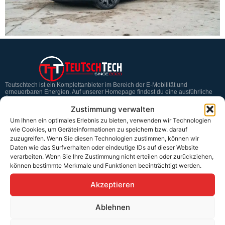
Teutschtech ist ein Komplettanbieter im Bereich der E-Mobilität und
erneuerbaren Energien. Auf unserer Homepage findest du eine ausführliche
Übersicht über unsere Produkte und Dienstleistungen.
Zustimmung verwalten
Um Ihnen ein optimales Erlebnis zu bieten, verwenden wir Technologien
wie Cookies, um Geräteinformationen zu speichern bzw. darauf
Service & Hilfe
zuzugreifen. Wenn Sie diesen Technologien zustimmen, können wir
Daten wie das Surfverhalten oder eindeutige IDs auf dieser Website
Kontakt
verarbeiten. Wenn Sie Ihre Zustimmung nicht erteilen oder zurückziehen,
können bestimmte Merkmale und Funktionen beeinträchtigt werden.
Widerrufsbelehrung
Rücknahmen & Gewährleistung
Akzeptieren
Erklärung §12 Abs. 3 UStG
Ablehnen
Versand