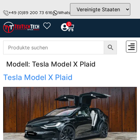
+49 (0)89 200 73 616
WhatsApp
info@teutschtech.com
0
Modell:
Tesla Model X Plaid
ZUBEH
Tesla Model X Plaid