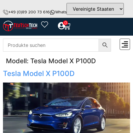
+49 (0)89 200 73 616
WhatsApp
info@teutschtech.com
0
Modell:
Tesla Model X P100D
ZUBEH
Tesla Model X P100D