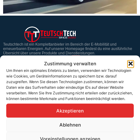
Teutschtech ist ein Komplettanbieter im Bereich der E-Mobilität und
erneuerbaren Energien. Auf unserer Homepage findest du eine ausführliche
Übersicht über unsere Produkte und Dienstleistungen.
Zustimmung verwalten
Um Ihnen ein optimales Erlebnis zu bieten, verwenden wir Technologien
Service & Hilfe
wie Cookies, um Geräteinformationen zu speichern bzw. darauf
zuzugreifen. Wenn Sie diesen Technologien zustimmen, können wir
Kontakt
Daten wie das Surfverhalten oder eindeutige IDs auf dieser Website
verarbeiten. Wenn Sie Ihre Zustimmung nicht erteilen oder zurückziehen,
Widerrufsbelehrung
können bestimmte Merkmale und Funktionen beeinträchtigt werden.
Rücknahmen & Gewährleistung
Akzeptieren
Erklärung §12 Abs. 3 UStG
Ablehnen
Versand
Voreinstellungen anzeigen