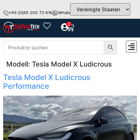
+49 (0)89 200 73 616
WhatsApp
info@teutschtech.com
0
Modell:
Tesla Model X Ludicrous
ZUBEH
Tesla Model X Ludicrous
Performance