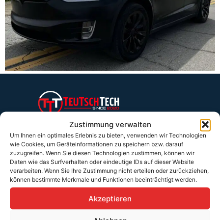
Teutschtech ist ein Komplettanbieter im Bereich der E-Mobilität und
Zustimmung verwalten
erneuerbaren Energien. Auf unserer Homepage findest du eine ausführliche
Übersicht über unsere Produkte und Dienstleistungen.
Um Ihnen ein optimales Erlebnis zu bieten, verwenden wir Technologien
wie Cookies, um Geräteinformationen zu speichern bzw. darauf
zuzugreifen. Wenn Sie diesen Technologien zustimmen, können wir
Daten wie das Surfverhalten oder eindeutige IDs auf dieser Website
Service & Hilfe
verarbeiten. Wenn Sie Ihre Zustimmung nicht erteilen oder zurückziehen,
können bestimmte Merkmale und Funktionen beeinträchtigt werden.
Kontakt
Akzeptieren
Widerrufsbelehrung
Rücknahmen & Gewährleistung