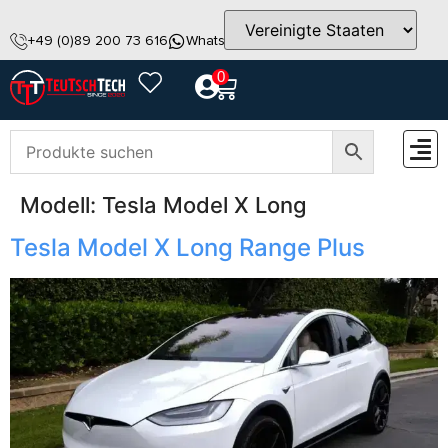
+49 (0)89 200 73 616
WhatsApp
info@teutschtech.com
0
Modell:
Tesla Model X Long
ZUBEH
Tesla Model X Long Range Plus