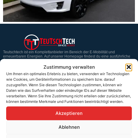
Teutschtech ist ein Komplettanbieter im Bereich der E-Mobilität und
erneuerbaren Energien. Auf unserer Homepage findest du eine ausführliche
Übersicht über unsere Produkte und Dienstleistungen.
Zustimmung verwalten
Um Ihnen ein optimales Erlebnis zu bieten, verwenden wir Technologien
wie Cookies, um Geräteinformationen zu speichern bzw. darauf
Service & Hilfe
zuzugreifen. Wenn Sie diesen Technologien zustimmen, können wir
Daten wie das Surfverhalten oder eindeutige IDs auf dieser Website
Kontakt
verarbeiten. Wenn Sie Ihre Zustimmung nicht erteilen oder zurückziehen,
können bestimmte Merkmale und Funktionen beeinträchtigt werden.
Widerrufsbelehrung
Rücknahmen & Gewährleistung
Akzeptieren
Erklärung §12 Abs. 3 UStG
Ablehnen
Versand