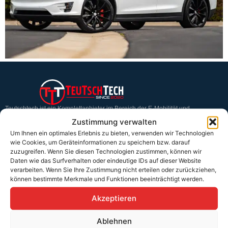
Teutschtech ist ein Komplettanbieter im Bereich der E-Mobilität und
erneuerbaren Energien. Auf unserer Homepage findest du eine ausführliche
Zustimmung verwalten
Übersicht über unsere Produkte und Dienstleistungen.
Um Ihnen ein optimales Erlebnis zu bieten, verwenden wir Technologien
wie Cookies, um Geräteinformationen zu speichern bzw. darauf
zuzugreifen. Wenn Sie diesen Technologien zustimmen, können wir
Service & Hilfe
Daten wie das Surfverhalten oder eindeutige IDs auf dieser Website
verarbeiten. Wenn Sie Ihre Zustimmung nicht erteilen oder zurückziehen,
Kontakt
können bestimmte Merkmale und Funktionen beeinträchtigt werden.
Widerrufsbelehrung
Akzeptieren
Rücknahmen & Gewährleistung
Ablehnen
Erklärung §12 Abs. 3 UStG