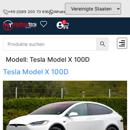
+49 (0)89 200 73 616
WhatsApp
info@teutschtech.com
0
Modell:
Tesla Model X 100D
ZUBEH
Tesla Model X 100D