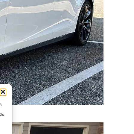
s,
IDs