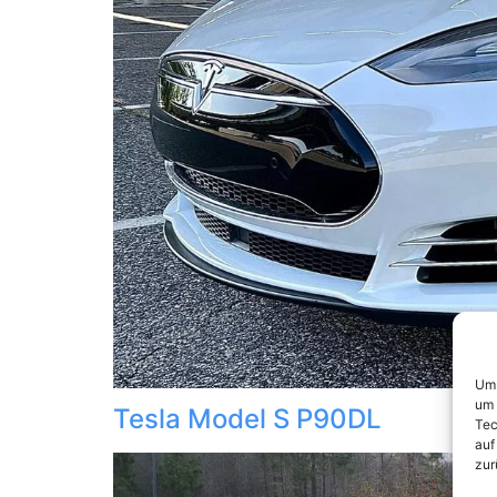
Um 
um 
Tesla Model S P90DL
Tec
auf
zur