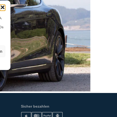
s,
IDs
en
Sicher bezahlen