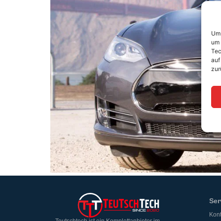
Um 
um 
Tec
auf
zur
Ser
Kont