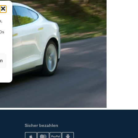
s,
IDs
en
Sicher bezahlen