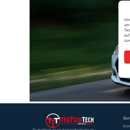
Um 
um 
Tec
auf
zur
Ser
Kont