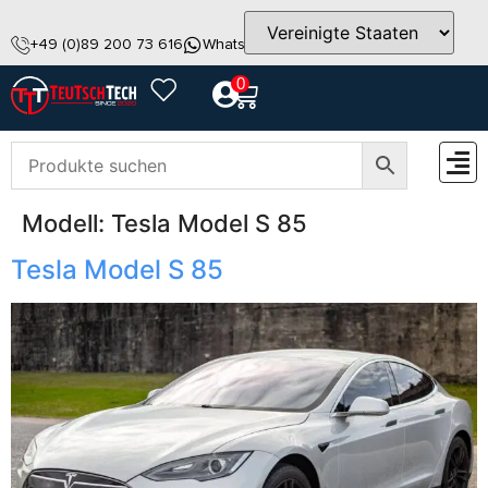
+49 (0)89 200 73 616
WhatsApp
info@teutschtech.com
0
Modell:
Tesla Model S 85
ZUBEH
Tesla Model S 85