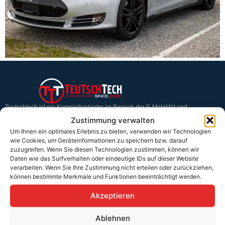
Teutschtech ist ein Komplettanbieter im Bereich der E-Mobilität und
erneuerbaren Energien. Auf unserer Homepage findest du eine ausführliche
Zustimmung verwalten
Übersicht über unsere Produkte und Dienstleistungen.
Um Ihnen ein optimales Erlebnis zu bieten, verwenden wir Technologien
wie Cookies, um Geräteinformationen zu speichern bzw. darauf
zuzugreifen. Wenn Sie diesen Technologien zustimmen, können wir
Service & Hilfe
Daten wie das Surfverhalten oder eindeutige IDs auf dieser Website
verarbeiten. Wenn Sie Ihre Zustimmung nicht erteilen oder zurückziehen,
Kontakt
können bestimmte Merkmale und Funktionen beeinträchtigt werden.
Widerrufsbelehrung
Akzeptieren
Rücknahmen & Gewährleistung
Ablehnen
Erklärung §12 Abs. 3 UStG