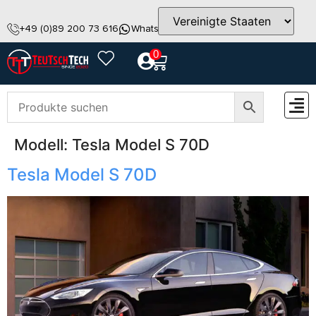
+49 (0)89 200 73 616
WhatsApp
info@teutschtech.com
0
Modell:
Tesla Model S 70D
ZUBEH
Tesla Model S 70D