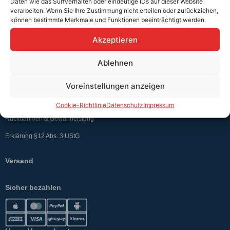
Daten wie das Surfverhalten oder eindeutige IDs auf dieser Website
verarbeiten. Wenn Sie Ihre Zustimmung nicht erteilen oder zurückziehen,
Teutschtech ist ein Komplettanbieter im Bereich der E-Mobilität und
können bestimmte Merkmale und Funktionen beeinträchtigt werden.
erneuerbaren Energien. Auf unserer Homepage findest du eine ausführliche
Übersicht über unsere Produkte und Dienstleistungen.
Akzeptieren
Ablehnen
Service & Hilfe
Kontakt
Voreinstellungen anzeigen
Widerrufsbelehrung
Cookie-Richtlinie
Datenschutz
Impressum
Rücknahmen & Gewährleistung
Erklärung §12 Abs. 3 UStG
Versand
Sicher bezahlen