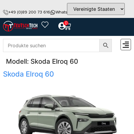
+49 (0)89 200 73 616
WhatsApp
info@teutschtech.com
0
Modell:
Skoda Elroq 60
ZUBEH
Skoda Elroq 60