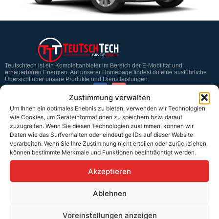
Teutschtech ist ein Komplettanbieter im Bereich der E-Mobilität und
erneuerbaren Energien. Auf unserer Homepage findest du eine ausführliche
Übersicht über unsere Produkte und Dienstleistungen.
Zustimmung verwalten
Um Ihnen ein optimales Erlebnis zu bieten, verwenden wir Technologien
Service & Hilfe
wie Cookies, um Geräteinformationen zu speichern bzw. darauf
zuzugreifen. Wenn Sie diesen Technologien zustimmen, können wir
Kontakt
Daten wie das Surfverhalten oder eindeutige IDs auf dieser Website
verarbeiten. Wenn Sie Ihre Zustimmung nicht erteilen oder zurückziehen,
Widerrufsbelehrung
können bestimmte Merkmale und Funktionen beeinträchtigt werden.
Rücknahmen & Gewährleistung
Akzeptieren
Erklärung §12 Abs. 3 UStG
Ablehnen
Versand
Voreinstellungen anzeigen