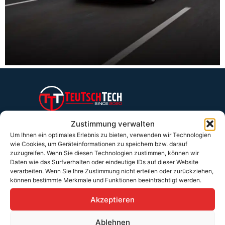
Teutschtech ist ein Komplettanbieter im Bereich der E-Mobilität und
erneuerbaren Energien. Auf unserer Homepage findest du eine ausführliche
Zustimmung verwalten
Übersicht über unsere Produkte und Dienstleistungen.
Um Ihnen ein optimales Erlebnis zu bieten, verwenden wir Technologien
wie Cookies, um Geräteinformationen zu speichern bzw. darauf
zuzugreifen. Wenn Sie diesen Technologien zustimmen, können wir
Daten wie das Surfverhalten oder eindeutige IDs auf dieser Website
Service & Hilfe
verarbeiten. Wenn Sie Ihre Zustimmung nicht erteilen oder zurückziehen,
Kontakt
können bestimmte Merkmale und Funktionen beeinträchtigt werden.
Widerrufsbelehrung
Akzeptieren
Rücknahmen & Gewährleistung
Ablehnen