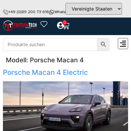
+49 (0)89 200 73 616
WhatsApp
info@teutschtech.com
0
Modell:
Porsche Macan 4
ZUBEH
Porsche Macan 4 Electric