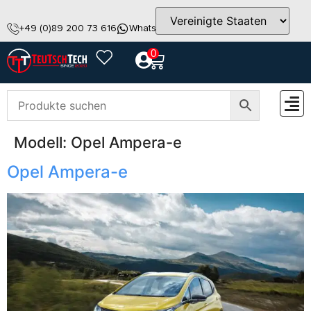
+49 (0)89 200 73 616
WhatsApp
info@teutschtech.com
0
Modell:
Opel Ampera-e
ZUBEH
Opel Ampera-e