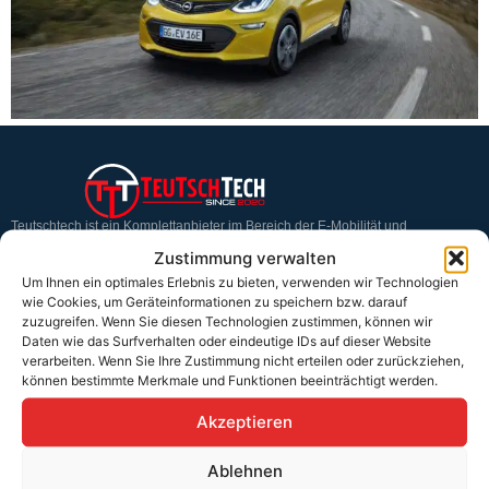
Teutschtech ist ein Komplettanbieter im Bereich der E-Mobilität und
erneuerbaren Energien. Auf unserer Homepage findest du eine ausführliche
Zustimmung verwalten
Übersicht über unsere Produkte und Dienstleistungen.
Um Ihnen ein optimales Erlebnis zu bieten, verwenden wir Technologien
wie Cookies, um Geräteinformationen zu speichern bzw. darauf
zuzugreifen. Wenn Sie diesen Technologien zustimmen, können wir
Service & Hilfe
Daten wie das Surfverhalten oder eindeutige IDs auf dieser Website
verarbeiten. Wenn Sie Ihre Zustimmung nicht erteilen oder zurückziehen,
Kontakt
können bestimmte Merkmale und Funktionen beeinträchtigt werden.
Widerrufsbelehrung
Akzeptieren
Rücknahmen & Gewährleistung
Ablehnen
Erklärung §12 Abs. 3 UStG