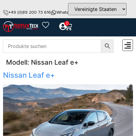
+49 (0)89 200 73 616
WhatsApp
info@teutschtech.com
0
Modell:
Nissan Leaf e+
ZUBEH
Nissan Leaf e+