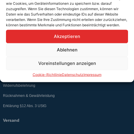
wie Cookies, um Geräteinformationen zu speichern bzw. darauf
zuzugreifen. Wenn Sie diesen Technologien zustimmen, können wir
Daten wie das Surfverhalten oder eindeutige IDs auf dieser Website
verarbeiten. Wenn Sie Ihre Zustimmung nicht erteilen oder zurückziehen,
können bestimmte Merkmale und Funktionen beeinträchtigt werden.
Akzeptieren
Teutschtech ist ein Komplettanbieter im Bereich der E-Mobilität und
erneuerbaren Energien. Auf unserer Homepage findest du eine ausführliche
Übersicht über unsere Produkte und Dienstleistungen.
Ablehnen
Voreinstellungen anzeigen
Service & Hilfe
Cookie-Richtlinie
Datenschutz
Impressum
Kontakt
Widerrufsbelehrung
Rücknahmen & Gewährleistung
Erklärung §12 Abs. 3 UStG
Versand