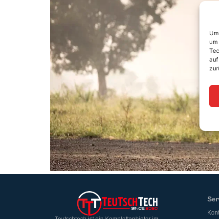
Um 
um 
Tec
auf
zur
Ser
Kont