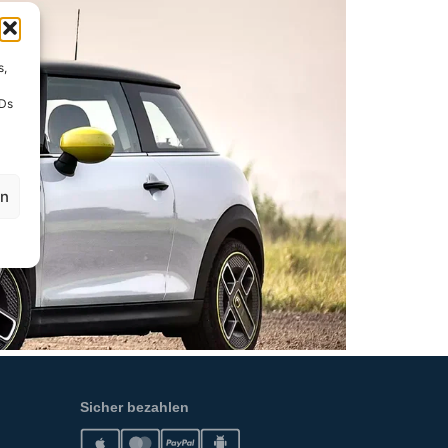
s,
IDs
en
Sicher bezahlen