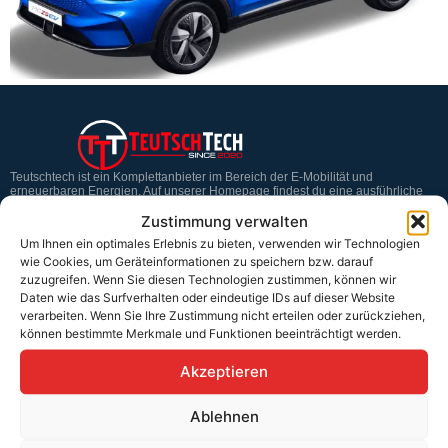
Teutschtech ist ein Komplettanbieter im Bereich der E-Mobilität und
erneuerbaren Energien. Auf unserer Homepage findest du eine ausführliche
Übersicht über unsere Produkte und Dienstleistungen.
Zustimmung verwalten
Um Ihnen ein optimales Erlebnis zu bieten, verwenden wir Technologien
wie Cookies, um Geräteinformationen zu speichern bzw. darauf
Service & Hilfe
zuzugreifen. Wenn Sie diesen Technologien zustimmen, können wir
Daten wie das Surfverhalten oder eindeutige IDs auf dieser Website
Kontakt
verarbeiten. Wenn Sie Ihre Zustimmung nicht erteilen oder zurückziehen,
können bestimmte Merkmale und Funktionen beeinträchtigt werden.
Widerrufsbelehrung
Akzeptieren
Rücknahmen & Gewährleistung
Erklärung §12 Abs. 3 UStG
Ablehnen