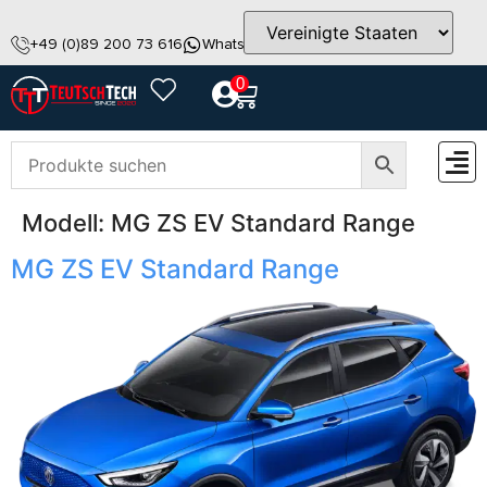
+49 (0)89 200 73 616
WhatsApp
info@teutschtech.com
0
Modell:
MG ZS EV Standard Range
ZUBEH
MG ZS EV Standard Range