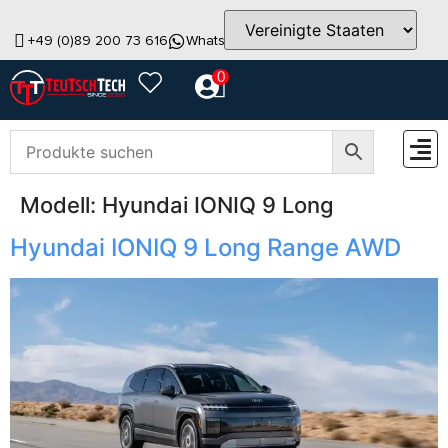
+49 (0)89 200 73 616
WhatsApp
info@teutschtech.com
0
Modell:
Hyundai IONIQ 9 Long
ZUBEH
Hyundai IONIQ 9 Long Range AWD