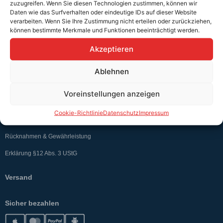
zuzugreifen. Wenn Sie diesen Technologien zustimmen, können wir
Daten wie das Surfverhalten oder eindeutige IDs auf dieser Website
verarbeiten. Wenn Sie Ihre Zustimmung nicht erteilen oder zurückziehen,
können bestimmte Merkmale und Funktionen beeinträchtigt werden.
Teutschtech ist ein Komplettanbieter im Bereich der E-Mobilität und
erneuerbaren Energien. Auf unserer Homepage findest du eine ausführliche
Akzeptieren
Übersicht über unsere Produkte und Dienstleistungen.
Ablehnen
Service & Hilfe
Voreinstellungen anzeigen
Kontakt
Cookie-Richtlinie
Datenschutz
Impressum
Widerrufsbelehrung
Rücknahmen & Gewährleistung
Erklärung §12 Abs. 3 UStG
Versand
Sicher bezahlen