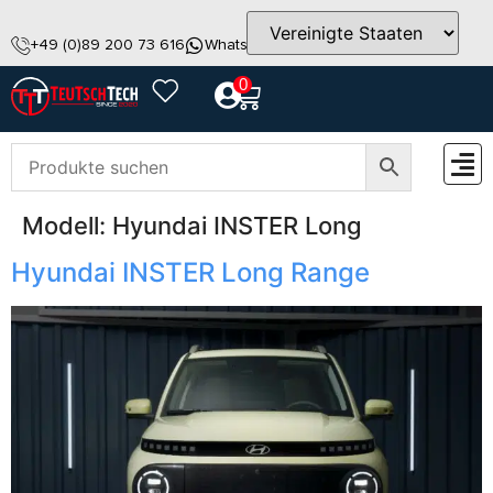
+49 (0)89 200 73 616
WhatsApp
info@teutschtech.com
0
Modell:
Hyundai INSTER Long
ZUBEH
Hyundai INSTER Long Range