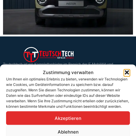
Teutschtech ist ein Komplettanbieter im Bereich der E-Mobilität und
erneuerbaren Energien. Auf unserer Homepage findest du eine ausführliche
Zustimmung verwalten
Übersicht über unsere Produkte und Dienstleistungen.
Um Ihnen ein optimales Erlebnis zu bieten, verwenden wir Technologien
wie Cookies, um Geräteinformationen zu speichern bzw. darauf
zuzugreifen. Wenn Sie diesen Technologien zustimmen, können wir
Service & Hilfe
Daten wie das Surfverhalten oder eindeutige IDs auf dieser Website
verarbeiten. Wenn Sie Ihre Zustimmung nicht erteilen oder zurückziehen,
Kontakt
können bestimmte Merkmale und Funktionen beeinträchtigt werden.
Widerrufsbelehrung
Akzeptieren
Rücknahmen & Gewährleistung
Ablehnen
Erklärung §12 Abs. 3 UStG