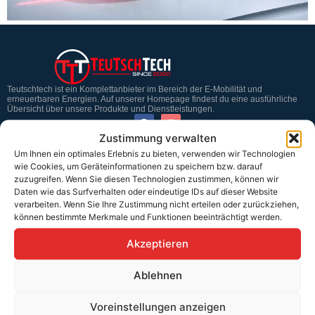
Teutschtech ist ein Komplettanbieter im Bereich der E-Mobilität und
erneuerbaren Energien. Auf unserer Homepage findest du eine ausführliche
Übersicht über unsere Produkte und Dienstleistungen.
Zustimmung verwalten
Um Ihnen ein optimales Erlebnis zu bieten, verwenden wir Technologien
Service & Hilfe
wie Cookies, um Geräteinformationen zu speichern bzw. darauf
zuzugreifen. Wenn Sie diesen Technologien zustimmen, können wir
Kontakt
Daten wie das Surfverhalten oder eindeutige IDs auf dieser Website
Widerrufsbelehrung
verarbeiten. Wenn Sie Ihre Zustimmung nicht erteilen oder zurückziehen,
können bestimmte Merkmale und Funktionen beeinträchtigt werden.
Rücknahmen & Gewährleistung
Akzeptieren
Erklärung §12 Abs. 3 UStG
Ablehnen
Versand
Voreinstellungen anzeigen