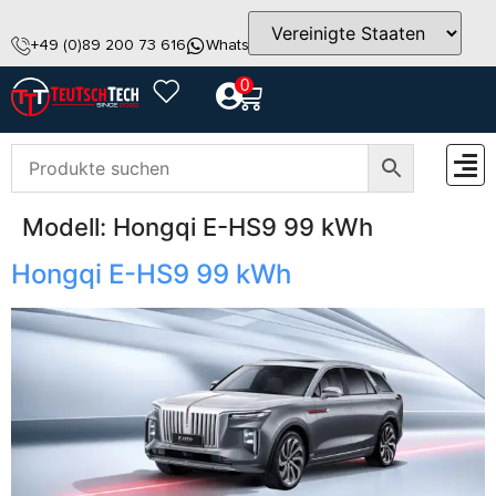
+49 (0)89 200 73 616
WhatsApp
info@teutschtech.com
0
Modell:
Hongqi E-HS9 99 kWh
ZUBEH
Hongqi E-HS9 99 kWh