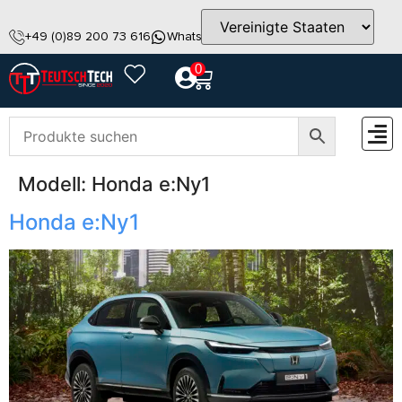
+49 (0)89 200 73 616
WhatsApp
info@teutschtech.com
0
Modell:
Honda e:Ny1
ZUBEH
Honda e:Ny1