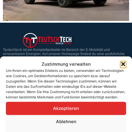
Teutschtech ist ein Komplettanbieter im Bereich der E-Mobilität und
erneuerbaren Energien. Auf unserer Homepage findest du eine ausführliche
Übersicht über unsere Produkte und Dienstleistungen.
Zustimmung verwalten
Um Ihnen ein optimales Erlebnis zu bieten, verwenden wir Technologien
wie Cookies, um Geräteinformationen zu speichern bzw. darauf
Service & Hilfe
zuzugreifen. Wenn Sie diesen Technologien zustimmen, können wir
Daten wie das Surfverhalten oder eindeutige IDs auf dieser Website
Kontakt
verarbeiten. Wenn Sie Ihre Zustimmung nicht erteilen oder zurückziehen,
können bestimmte Merkmale und Funktionen beeinträchtigt werden.
Widerrufsbelehrung
Rücknahmen & Gewährleistung
Akzeptieren
Erklärung §12 Abs. 3 UStG
Ablehnen
Versand