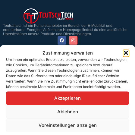
Teutschtech ist ein Komplettanbieter im Bereich der E-Mobilität und
erneuerbaren Energien. Auf unserer Homepage findest du eine ausführliche
Übersicht über unsere Produkte und Dienstleistungen.
Zustimmung verwalten
Service & Hilfe
Um Ihnen ein optimales Erlebnis zu bieten, verwenden wir Technologien
Kontakt
wie Cookies, um Geräteinformationen zu speichern bzw. darauf
zuzugreifen. Wenn Sie diesen Technologien zustimmen, können wir
Widerrufsbelehrung
Daten wie das Surfverhalten oder eindeutige IDs auf dieser Website
verarbeiten. Wenn Sie Ihre Zustimmung nicht erteilen oder zurückziehen,
Rücknahmen & Gewährleistung
können bestimmte Merkmale und Funktionen beeinträchtigt werden.
Erklärung §12 Abs. 3 UStG
Akzeptieren
Versand
Ablehnen
Voreinstellungen anzeigen
Sicher bezahlen