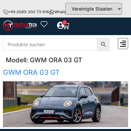
+49 (0)89 200 73 616
WhatsApp
info@teutschtech.com
0
Modell:
GWM ORA 03 GT
ZUBEH
GWM ORA 03 GT