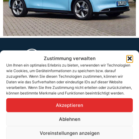
Zustimmung verwalten
Um Ihnen ein optimales Erlebnis zu bieten, verwenden wir Technologien
Teutschtech ist ein Komplettanbieter im Bereich der E-Mobilität und
wie Cookies, um Geräteinformationen zu speichern bzw. darauf
erneuerbaren Energien. Auf unserer Homepage findest du eine ausführliche
Übersicht über unsere Produkte und Dienstleistungen.
zuzugreifen. Wenn Sie diesen Technologien zustimmen, können wir
Daten wie das Surfverhalten oder eindeutige IDs auf dieser Website
verarbeiten. Wenn Sie Ihre Zustimmung nicht erteilen oder zurückziehen,
können bestimmte Merkmale und Funktionen beeinträchtigt werden.
Service & Hilfe
Akzeptieren
Kontakt
Widerrufsbelehrung
Ablehnen
Rücknahmen & Gewährleistung
Voreinstellungen anzeigen
Erklärung §12 Abs. 3 UStG