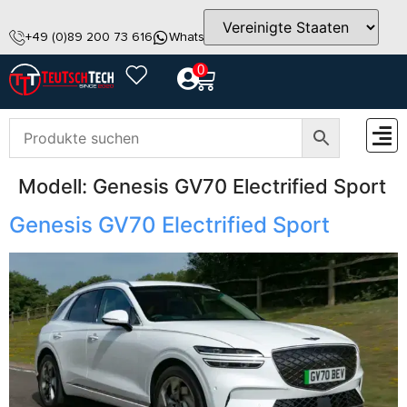
+49 (0)89 200 73 616
WhatsApp
info@teutschtech.com
0
Modell:
Genesis GV70 Electrified Sport
ZUBEH
Genesis GV70 Electrified Sport