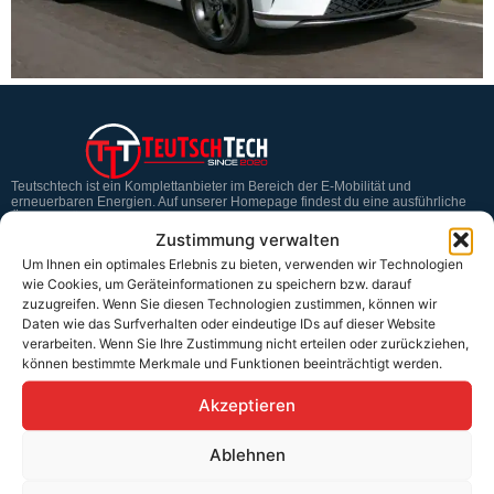
Teutschtech ist ein Komplettanbieter im Bereich der E-Mobilität und
erneuerbaren Energien. Auf unserer Homepage findest du eine ausführliche
Übersicht über unsere Produkte und Dienstleistungen.
Zustimmung verwalten
Um Ihnen ein optimales Erlebnis zu bieten, verwenden wir Technologien
wie Cookies, um Geräteinformationen zu speichern bzw. darauf
Service & Hilfe
zuzugreifen. Wenn Sie diesen Technologien zustimmen, können wir
Daten wie das Surfverhalten oder eindeutige IDs auf dieser Website
Kontakt
verarbeiten. Wenn Sie Ihre Zustimmung nicht erteilen oder zurückziehen,
können bestimmte Merkmale und Funktionen beeinträchtigt werden.
Widerrufsbelehrung
Rücknahmen & Gewährleistung
Akzeptieren
Erklärung §12 Abs. 3 UStG
Ablehnen
Versand