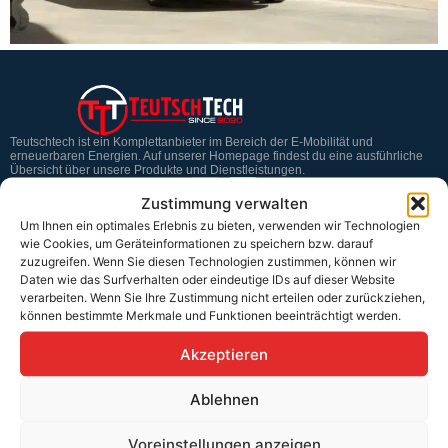
Teutschtech ist ein Komplettanbieter im Bereich der E-Mobilität und
erneuerbaren Energien. Auf unserer Homepage findest du eine ausführliche
Übersicht über unsere Produkte und Dienstleistungen.
Zustimmung verwalten
Um Ihnen ein optimales Erlebnis zu bieten, verwenden wir Technologien
Service & Hilfe
wie Cookies, um Geräteinformationen zu speichern bzw. darauf
zuzugreifen. Wenn Sie diesen Technologien zustimmen, können wir
Kontakt
Daten wie das Surfverhalten oder eindeutige IDs auf dieser Website
verarbeiten. Wenn Sie Ihre Zustimmung nicht erteilen oder zurückziehen,
Widerrufsbelehrung
können bestimmte Merkmale und Funktionen beeinträchtigt werden.
Rücknahmen & Gewährleistung
Akzeptieren
Erklärung §12 Abs. 3 UStG
Ablehnen
Versand
Voreinstellungen anzeigen