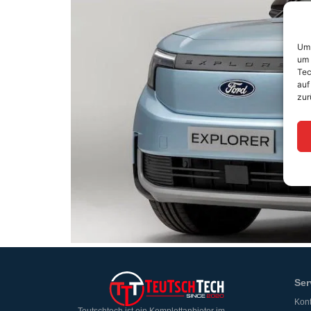
Um 
um 
Tec
auf
zur
Ser
Kont