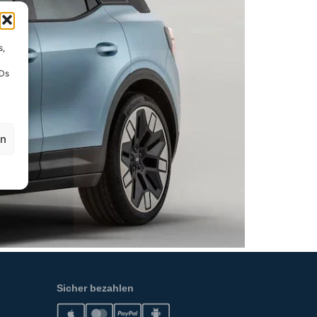
s,
IDs
en
Sicher bezahlen