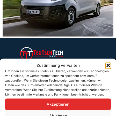
Teutschtech ist ein Komplettanbieter im Bereich der E-Mobilität und
Zustimmung verwalten
erneuerbaren Energien. Auf unserer Homepage findest du eine ausführliche
Übersicht über unsere Produkte und Dienstleistungen.
Um Ihnen ein optimales Erlebnis zu bieten, verwenden wir Technologien
wie Cookies, um Geräteinformationen zu speichern bzw. darauf
zuzugreifen. Wenn Sie diesen Technologien zustimmen, können wir
Daten wie das Surfverhalten oder eindeutige IDs auf dieser Website
Service & Hilfe
verarbeiten. Wenn Sie Ihre Zustimmung nicht erteilen oder zurückziehen,
können bestimmte Merkmale und Funktionen beeinträchtigt werden.
Kontakt
Akzeptieren
Widerrufsbelehrung
Rücknahmen & Gewährleistung
Ablehnen