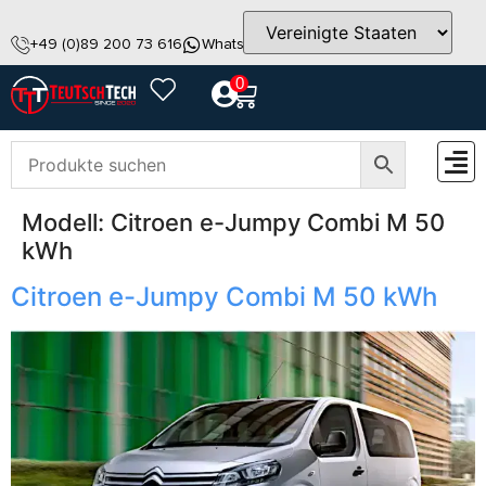
+49 (0)89 200 73 616
WhatsApp
info@teutschtech.com
0
Modell:
Citroen e-Jumpy Combi M 50
ZUBEH
kWh
Citroen e-Jumpy Combi M 50 kWh