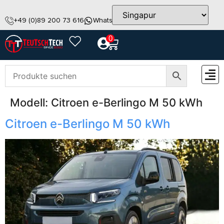
+49 (0)89 200 73 616
WhatsApp
info@teutschtech.com
0
Modell:
Citroen e-Berlingo M 50 kWh
ZUBEH
Citroen e-Berlingo M 50 kWh