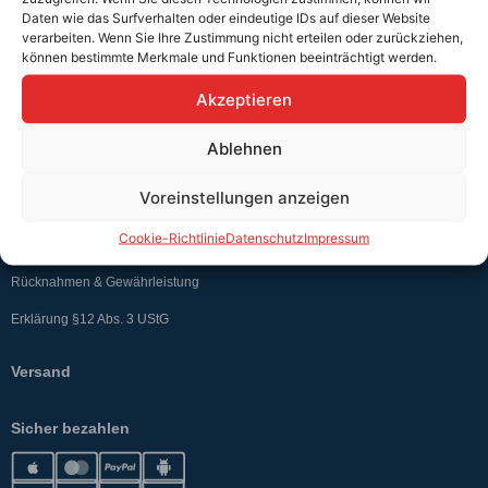
Daten wie das Surfverhalten oder eindeutige IDs auf dieser Website
verarbeiten. Wenn Sie Ihre Zustimmung nicht erteilen oder zurückziehen,
können bestimmte Merkmale und Funktionen beeinträchtigt werden.
Teutschtech ist ein Komplettanbieter im Bereich der E-Mobilität und
erneuerbaren Energien. Auf unserer Homepage findest du eine ausführliche
Akzeptieren
Übersicht über unsere Produkte und Dienstleistungen.
Ablehnen
Service & Hilfe
Voreinstellungen anzeigen
Kontakt
Cookie-Richtlinie
Datenschutz
Impressum
Widerrufsbelehrung
Rücknahmen & Gewährleistung
Erklärung §12 Abs. 3 UStG
Versand
Sicher bezahlen