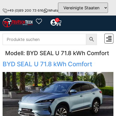
+49 (0)89 200 73 616
WhatsApp
info@teutschtech.com
0
Modell:
BYD SEAL U 71.8 kWh Comfort
ZUBEH
BYD SEAL U 71.8 kWh Comfort