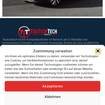
Teutschtech ist ein Komplettanbieter im Bereich der E-Mobilität und
erneuerbaren Energien. Auf unserer Homepage findest du eine ausführliche
Übersicht über unsere Produkte und Dienstleistungen.
Zustimmung verwalten
Um Ihnen ein optimales Erlebnis zu bieten, verwenden wir Technologien
wie Cookies, um Geräteinformationen zu speichern bzw. darauf
Service & Hilfe
zuzugreifen. Wenn Sie diesen Technologien zustimmen, können wir
Daten wie das Surfverhalten oder eindeutige IDs auf dieser Website
Kontakt
verarbeiten. Wenn Sie Ihre Zustimmung nicht erteilen oder zurückziehen,
können bestimmte Merkmale und Funktionen beeinträchtigt werden.
Widerrufsbelehrung
Rücknahmen & Gewährleistung
Akzeptieren
Erklärung §12 Abs. 3 UStG
Ablehnen
Versand