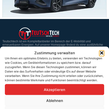
Teutschtech ist ein Komplettanbieter im Bereich der E-Mobilität und
erneuerbaren Energien. Auf unserer Homepage findest du eine ausführliche
Übersicht über unsere Produkte und Dienstleistungen.
Zustimmung verwalten
Um Ihnen ein optimales Erlebnis zu bieten, verwenden wir Technologien
wie Cookies, um Geräteinformationen zu speichern bzw. darauf
Service & Hilfe
zuzugreifen. Wenn Sie diesen Technologien zustimmen, können wir
Daten wie das Surfverhalten oder eindeutige IDs auf dieser Website
Kontakt
verarbeiten. Wenn Sie Ihre Zustimmung nicht erteilen oder zurückziehen,
können bestimmte Merkmale und Funktionen beeinträchtigt werden.
Widerrufsbelehrung
Rücknahmen & Gewährleistung
Akzeptieren
Erklärung §12 Abs. 3 UStG
Ablehnen
Versand