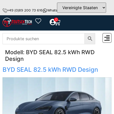
+49 (0)89 200 73 616
WhatsApp
info@teutschtech.com
0
Modell:
BYD SEAL 82.5 kWh RWD
ZUBEH
Design
BYD SEAL 82.5 kWh RWD Design